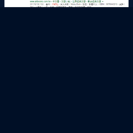
SEO優化時，好的描述應該遵循以下
的原則：
1.提供一段有用的資訊，幫助使用者更了解網頁
2.同一個網站底下，但不同的網頁要有符合各自的描述
3.避免過長的內容，必須簡單扼要提出重點
4.不要過度堆砌關鍵字，要從使用者角度思考什麼樣的
訊息會引起他們的興趣