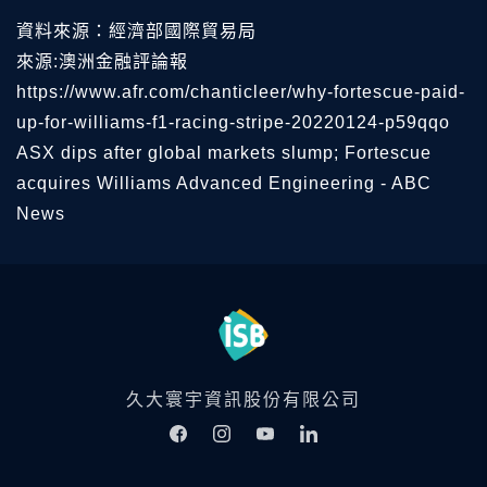
資料來源：經濟部國際貿易局
來源:澳洲金融評論報
https://www.afr.com/chanticleer/why-fortescue-paid-
up-for-williams-f1-racing-stripe-20220124-p59qqo
ASX dips after global markets slump; Fortescue
acquires Williams Advanced Engineering - ABC
News
久大寰宇資訊股份有限公司